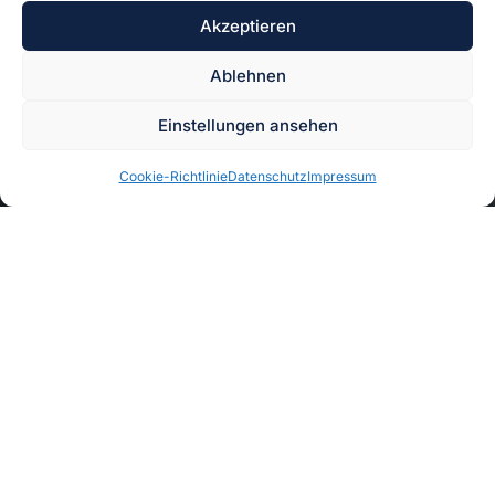
Akzeptieren
38855 Wernigerode
Ablehnen
Einstellungen ansehen
Cookie-Richtlinie
Datenschutz
Impressum
Impressum
–
Datenschutz
–
Haftungsausschluss
Anfragen und Termine