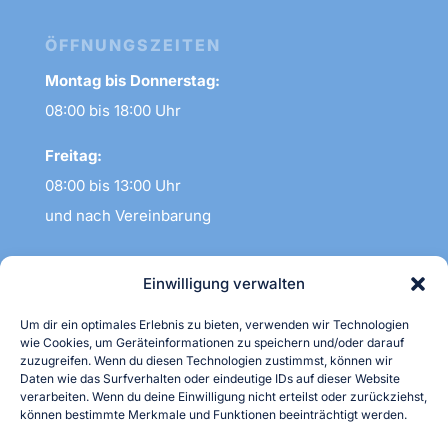
ÖFFNUNGSZEITEN
Montag bis Donnerstag:
08:00 bis 18:00 Uhr
Freitag:
08:00 bis 13:00 Uhr
und nach Vereinbarung
UNSERE PRAXISSTANDORTE
Einwilligung verwalten
Praxis Dornbergsweg:
Um dir ein optimales Erlebnis zu bieten, verwenden wir Technologien
Dornbergsweg 24 (1. OG)
wie Cookies, um Geräteinformationen zu speichern und/oder darauf
zuzugreifen. Wenn du diesen Technologien zustimmst, können wir
38855 Wernigerode
Daten wie das Surfverhalten oder eindeutige IDs auf dieser Website
verarbeiten. Wenn du deine Einwilligung nicht erteilst oder zurückziehst,
Praxis Amtsfeldstraße:
können bestimmte Merkmale und Funktionen beeinträchtigt werden.
Amtsfeldstraße 21 (EG)