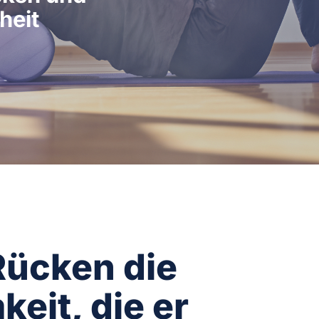
heit
Rücken die
eit, die er