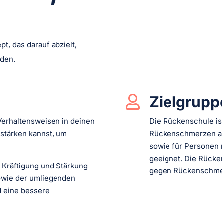
t, das darauf abzielt,
iden.
Zielgrupp

Verhaltensweisen in deinen
Die Rückenschule is
 stärken kannst, um
Rückenschmerzen au
sowie für Personen 
geeignet. Die Rücke
e Kräftigung und Stärkung
gegen Rückenschmer
owie der umliegenden
d eine bessere