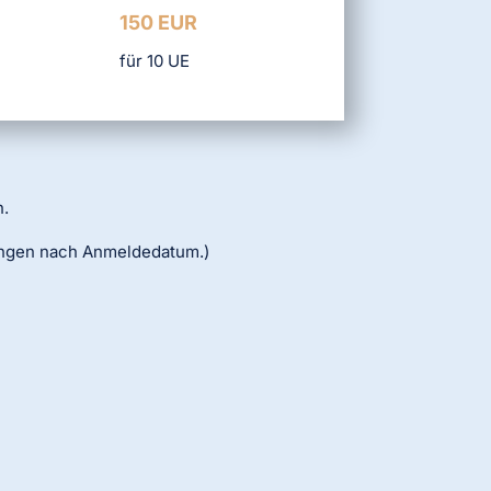
150 EUR
für 10 UE
n.
ungen nach Anmeldedatum.)