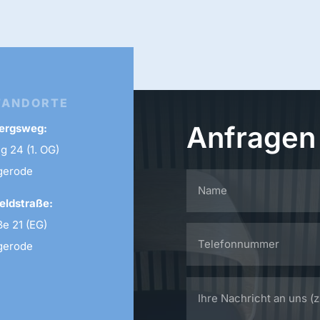
TANDORTE
Anfragen
bergsweg:
 24 (1. OG)
gerode
eldstraße:
e 21 (EG)
gerode