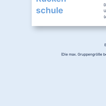
D
schule
U
(
B
(Die max. Gruppengröße b